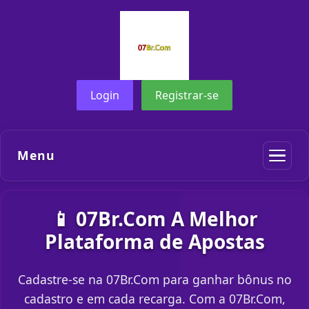
Login
Registrar-se
Menu
📱 07Br.Com A Melhor
Plataforma de Apostas
Cadastre-se na 07Br.Com para ganhar bônus no
cadastro e em cada recarga. Com a 07Br.Com,