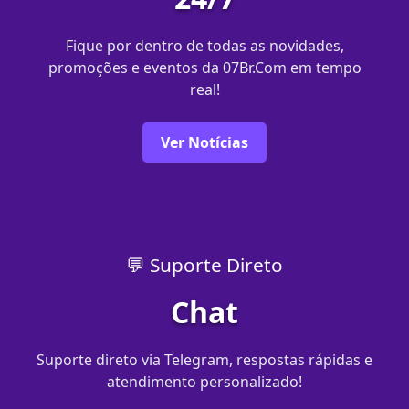
Fique por dentro de todas as novidades,
promoções e eventos da 07Br.Com em tempo
real!
Ver Notícias
💬 Suporte Direto
Chat
Suporte direto via Telegram, respostas rápidas e
atendimento personalizado!