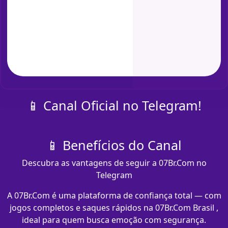
📱 Canal Oficial no Telegram!
📱 Benefícios do Canal
Descubra as vantagens de seguir a 07Br.Com no
Telegram
A 07Br.Com é uma plataforma de confiança total — com
jogos completos e saques rápidos na 07Br.Com Brasil ,
ideal para quem busca emoção com segurança.