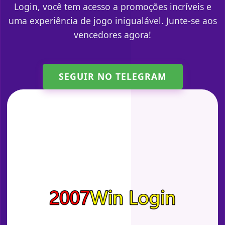
Login, você tem acesso a promoções incríveis e
uma experiência de jogo inigualável. Junte-se aos
vencedores agora!
SEGUIR NO TELEGRAM