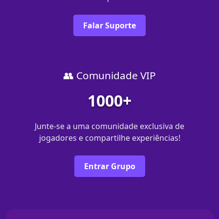
Falar Suporte
👥 Comunidade VIP
1000+
Junte-se a uma comunidade exclusiva de
jogadores e compartilhe experiências!
Entrar Grupo