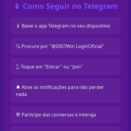
📱 Como Seguir no Telegram
📱 Baixe o app Telegram no seu dispositivo
🔍 Procure por "@2007Win LoginOficial"
👆 Toque em "Entrar" ou "Join"
🔔 Ative as notificações para não perder
nada
💬 Participe das conversas e interaja