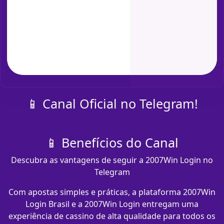
📱 Canal Oficial no Telegram!
📱 Benefícios do Canal
Descubra as vantagens de seguir a 2007Win Login no
Telegram
Com apostas simples e práticas, a plataforma 2007Win
Login Brasil e a 2007Win Login entregam uma
experiência de cassino de alta qualidade para todos os