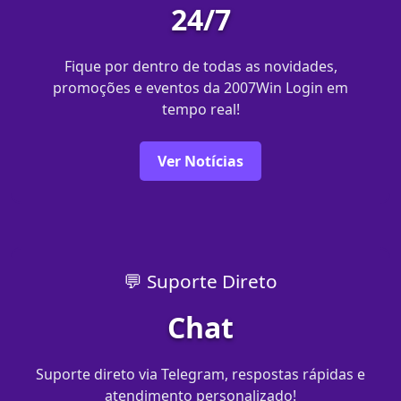
24/7
Fique por dentro de todas as novidades,
promoções e eventos da 2007Win Login em
tempo real!
Ver Notícias
💬 Suporte Direto
Chat
Suporte direto via Telegram, respostas rápidas e
atendimento personalizado!