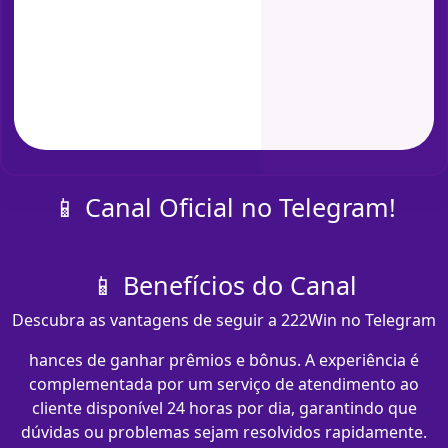
📱 Canal Oficial no Telegram!
📱 Benefícios do Canal
Descubra as vantagens de seguir a 222Win no Telegram
hances de ganhar prêmios e bônus. A experiência é
complementada por um serviço de atendimento ao
cliente disponível 24 horas por dia, garantindo que
dúvidas ou problemas sejam resolvidos rapidamente.