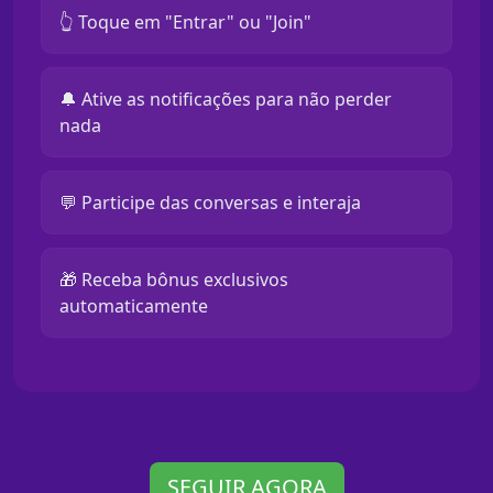
👆 Toque em "Entrar" ou "Join"
🔔 Ative as notificações para não perder
nada
💬 Participe das conversas e interaja
🎁 Receba bônus exclusivos
automaticamente
SEGUIR AGORA