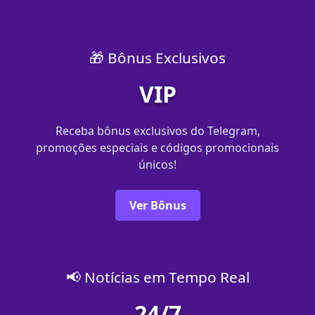
🎁 Bônus Exclusivos
VIP
Receba bônus exclusivos do Telegram,
promoções especiais e códigos promocionais
únicos!
Ver Bônus
📢 Notícias em Tempo Real
24/7