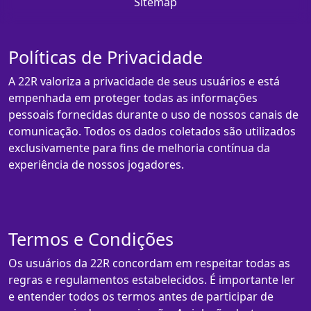
Sitemap
Políticas de Privacidade
A 22R valoriza a privacidade de seus usuários e está
empenhada em proteger todas as informações
pessoais fornecidas durante o uso de nossos canais de
comunicação. Todos os dados coletados são utilizados
exclusivamente para fins de melhoria contínua da
experiência de nossos jogadores.
Termos e Condições
Os usuários da 22R concordam em respeitar todas as
regras e regulamentos estabelecidos. É importante ler
e entender todos os termos antes de participar de