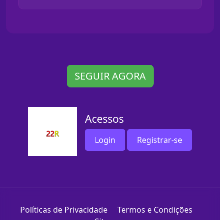
SEGUIR AGORA
Acessos
Login
Registrar-se
Políticas de Privacidade
Termos e Condições