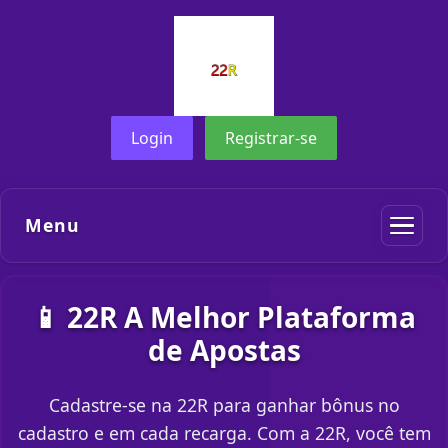
Login
Registrar-se
Menu
📱 22R A Melhor Plataforma
de Apostas
Cadastre-se na 22R para ganhar bônus no
cadastro e em cada recarga. Com a 22R, você tem