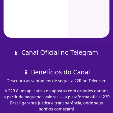
📱 Canal Oficial no Telegram!
📱 Benefícios do Canal
Descubra as vantagens de seguir a 22R no Telegram
A 22R é um aplicativo de apostas com grandes ganhos
a partir de pequenos valores — a plataforma oficial 22R
Brasil garante justiça e transparência, onde seus
sonhos começam!