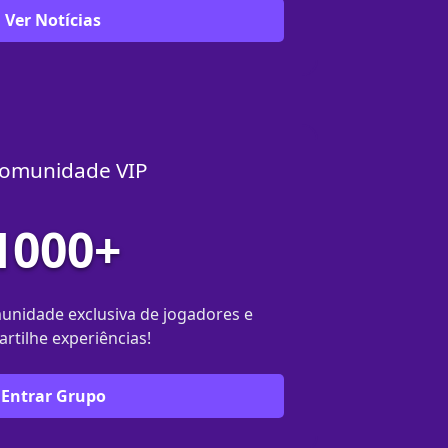
Ver Notícias
Comunidade VIP
1000+
unidade exclusiva de jogadores e
rtilhe experiências!
Entrar Grupo