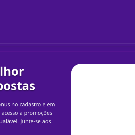
lhor
postas
ônus no cadastro e em
m acesso a promoções
ualável. Junte-se aos