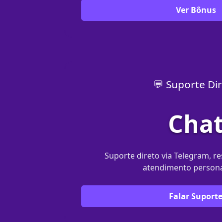
Ver Bônus
💬 Suporte Di
Cha
Suporte direto via Telegram, r
atendimento persona
Falar Suport