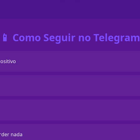
📱 Como Seguir no Telegram
ositivo
erder nada