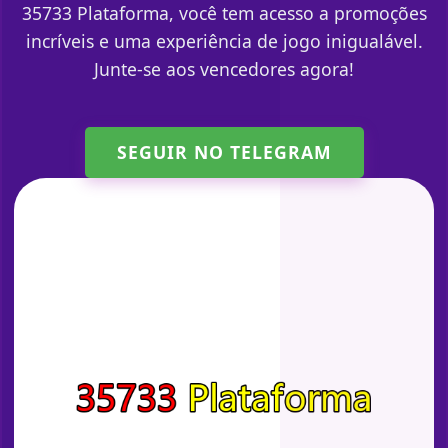
35733 Plataforma, você tem acesso a promoções
incríveis e uma experiência de jogo inigualável.
Junte-se aos vencedores agora!
SEGUIR NO TELEGRAM