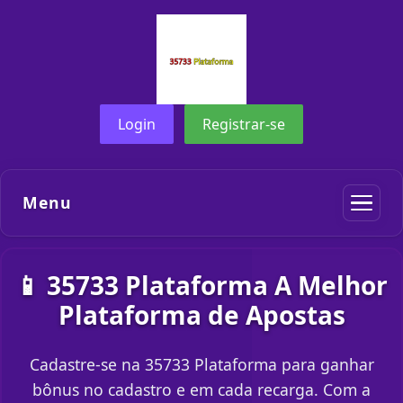
Login
Registrar-se
Menu
📱 35733 Plataforma A Melhor
Plataforma de Apostas
Cadastre-se na 35733 Plataforma para ganhar
bônus no cadastro e em cada recarga. Com a