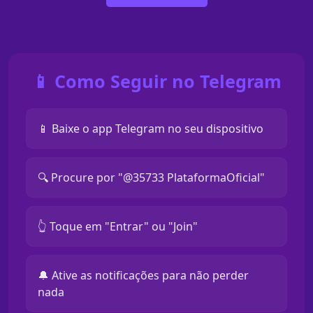
📱 Como Seguir no Telegram
📱 Baixe o app Telegram no seu dispositivo
🔍 Procure por "@35733 PlataformaOficial"
👆 Toque em "Entrar" ou "Join"
🔔 Ative as notificações para não perder
nada