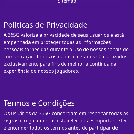
Sitemap
Políticas de Privacidade
A 365G valoriza a privacidade de seus usuários e está
empenhada em proteger todas as informações
pessoais fornecidas durante o uso de nossos canais de
comunicação. Todos os dados coletados são utilizados
exclusivamente para fins de melhoria contínua da
experiência de nossos jogadores.
Termos e Condições
Os usuários da 365G concordam em respeitar todas as
regras e regulamentos estabelecidos. É importante ler
e entender todos os termos antes de participar de