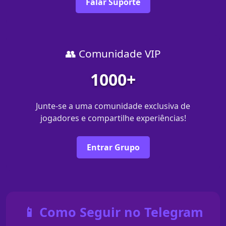
Falar Suporte
👥 Comunidade VIP
1000+
Junte-se a uma comunidade exclusiva de
jogadores e compartilhe experiências!
Entrar Grupo
📱 Como Seguir no Telegram