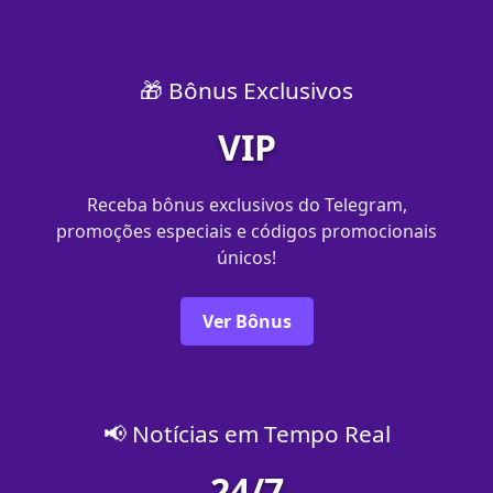
🎁 Bônus Exclusivos
VIP
Receba bônus exclusivos do Telegram,
promoções especiais e códigos promocionais
únicos!
Ver Bônus
📢 Notícias em Tempo Real
24/7