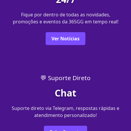
Fique por dentro de todas as novidades,
promoções e eventos da 365GG em tempo real!
Ver Notícias
💬 Suporte Direto
Chat
Suporte direto via Telegram, respostas rápidas e
atendimento personalizado!