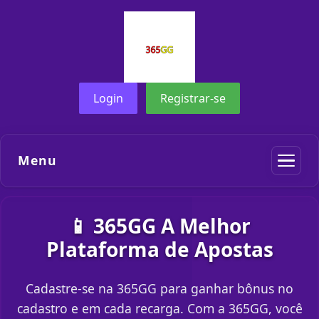
Login
Registrar-se
Menu
📱 365GG A Melhor
Plataforma de Apostas
Cadastre-se na 365GG para ganhar bônus no
cadastro e em cada recarga. Com a 365GG, você