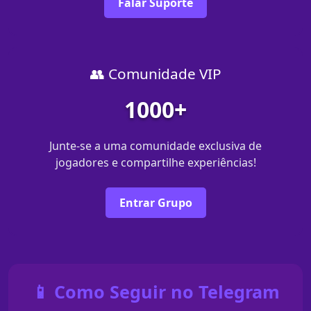
Falar Suporte
👥 Comunidade VIP
1000+
Junte-se a uma comunidade exclusiva de
jogadores e compartilhe experiências!
Entrar Grupo
📱 Como Seguir no Telegram