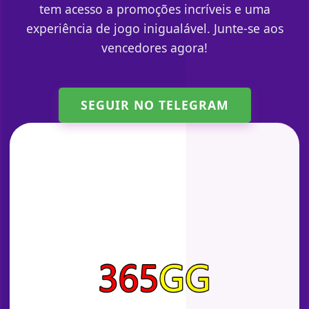
tem acesso a promoções incríveis e uma
experiência de jogo inigualável. Junte-se aos
vencedores agora!
SEGUIR NO TELEGRAM