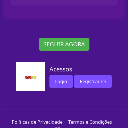
SEGUIR AGORA
Acessos
Login
Registrar-se
Políticas de Privacidade
Termos e Condições