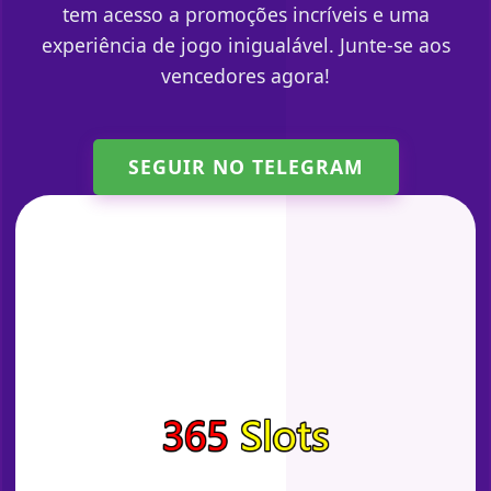
tem acesso a promoções incríveis e uma
experiência de jogo inigualável. Junte-se aos
vencedores agora!
SEGUIR NO TELEGRAM