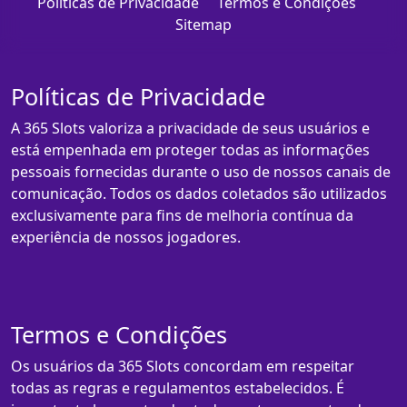
Políticas de Privacidade
Termos e Condições
Sitemap
Políticas de Privacidade
A 365 Slots valoriza a privacidade de seus usuários e
está empenhada em proteger todas as informações
pessoais fornecidas durante o uso de nossos canais de
comunicação. Todos os dados coletados são utilizados
exclusivamente para fins de melhoria contínua da
experiência de nossos jogadores.
Termos e Condições
Os usuários da 365 Slots concordam em respeitar
todas as regras e regulamentos estabelecidos. É