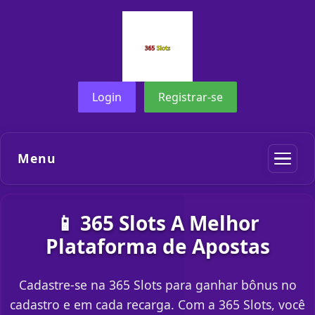
Login
Registrar-se
Menu
📱 365 Slots A Melhor
Plataforma de Apostas
Cadastre-se na 365 Slots para ganhar bônus no
cadastro e em cada recarga. Com a 365 Slots, você