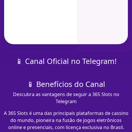
📱 Canal Oficial no Telegram!
📱 Benefícios do Canal
Descubra as vantagens de seguir a 365 Slots no
Telegram
A 365 Slots é uma das principais plataformas de cassino
do mundo, pioneira na fusão de jogos eletrônicos
online e presenciais, com licença exclusiva no Brasil.