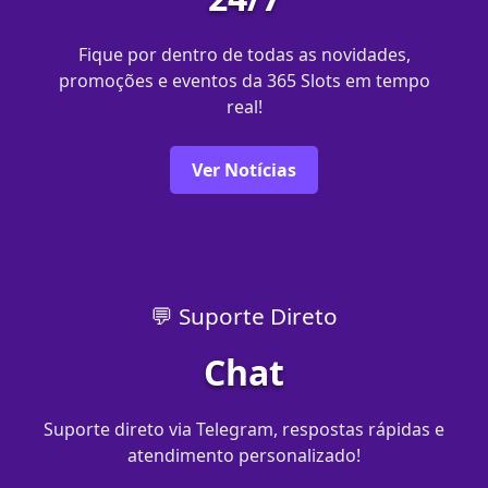
Fique por dentro de todas as novidades,
promoções e eventos da 365 Slots em tempo
real!
Ver Notícias
💬 Suporte Direto
Chat
Suporte direto via Telegram, respostas rápidas e
atendimento personalizado!