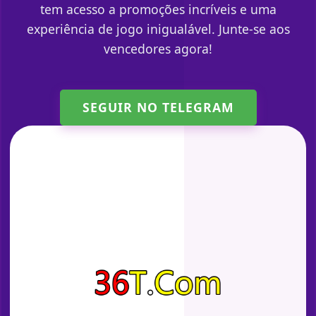
tem acesso a promoções incríveis e uma
experiência de jogo inigualável. Junte-se aos
vencedores agora!
SEGUIR NO TELEGRAM