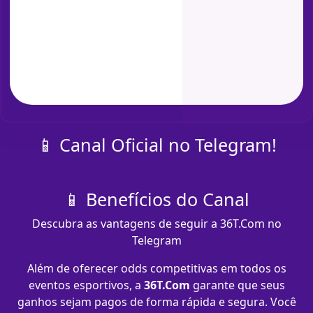
📱 Canal Oficial no Telegram!
📱 Benefícios do Canal
Descubra as vantagens de seguir a 36T.Com no
Telegram
Além de oferecer odds competitivas em todos os
eventos esportivos, a
36T.Com
garante que seus
ganhos sejam pagos de forma rápida e segura. Você