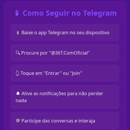
📱 Como Seguir no Telegram
📱 Baixe o app Telegram no seu dispositivo
🔍 Procure por "@36T.ComOficial"
👆 Toque em "Entrar" ou "Join"
🔔 Ative as notificações para não perder
nada
💬 Participe das conversas e interaja