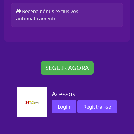
🎁 Receba bônus exclusivos
automaticamente
SEGUIR AGORA
Acessos
Login
Registrar-se