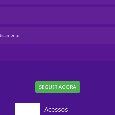
a
aticamente
SEGUIR AGORA
Acessos