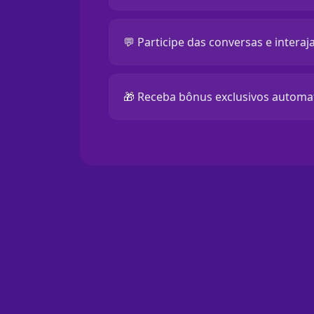
💬 Participe das conversas e interaj
🎁 Receba bônus exclusivos autom