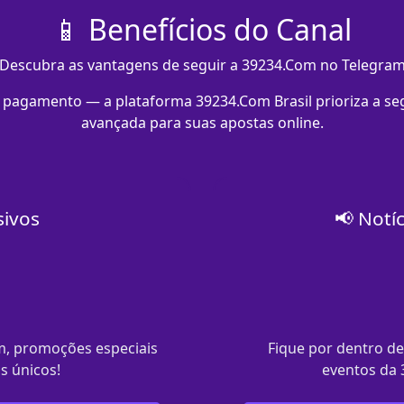
📱 Benefícios do Canal
Descubra as vantagens de seguir a 39234.Com no Telegra
e pagamento — a plataforma 39234.Com Brasil prioriza a se
avançada para suas apostas online.
sivos
📢 Notí
m, promoções especiais
Fique por dentro d
s únicos!
eventos da 