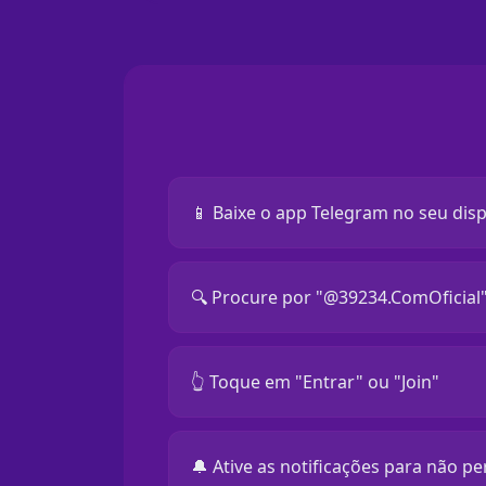
📱 Baixe o app Telegram no seu disp
🔍 Procure por "@39234.ComOficial
👆 Toque em "Entrar" ou "Join"
🔔 Ative as notificações para não p