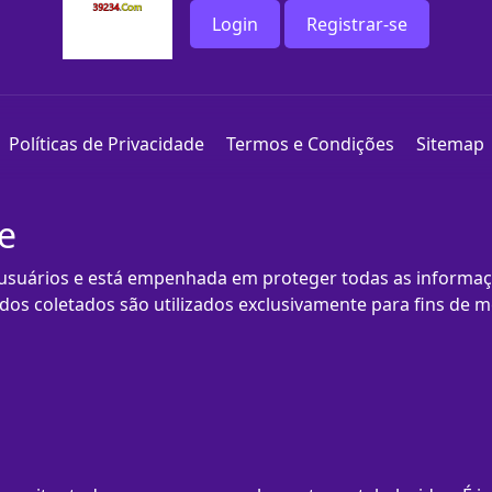
Login
Registrar-se
Políticas de Privacidade
Termos e Condições
Sitemap
de
s usuários e está empenhada em proteger todas as informaç
os coletados são utilizados exclusivamente para fins de m