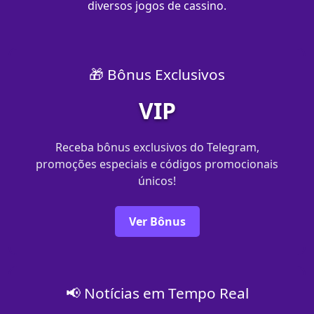
diversos jogos de cassino.
🎁 Bônus Exclusivos
VIP
Receba bônus exclusivos do Telegram,
promoções especiais e códigos promocionais
únicos!
Ver Bônus
📢 Notícias em Tempo Real