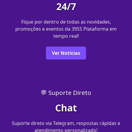
24/7
Fique por dentro de todas as novidades,
promoções e eventos da 39SS Plataforma em
tempo real!
Ver Notícias
💬 Suporte Direto
Chat
Suporte direto via Telegram, respostas rápidas e
atendimento personalizado!