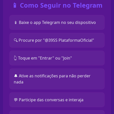
📱 Como Seguir no Telegram
📱 Baixe o app Telegram no seu dispositivo
🔍 Procure por "@39SS PlataformaOficial"
👆 Toque em "Entrar" ou "Join"
🔔 Ative as notificações para não perder
nada
💬 Participe das conversas e interaja