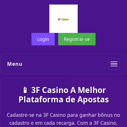
Login
Registrar-se
Menu
📱 3F Casino A Melhor
Plataforma de Apostas
Cadastre-se na 3F Casino para ganhar bônus no
cadastro e em cada recarga. Com a 3F Casino,