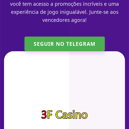
você tem acesso a promoções incríveis e uma
experiência de jogo inigualável. Junte-se aos
vencedores agora!
SEGUIR NO TELEGRAM