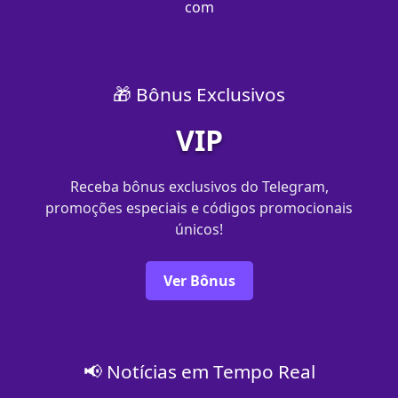
com
🎁 Bônus Exclusivos
VIP
Receba bônus exclusivos do Telegram,
promoções especiais e códigos promocionais
únicos!
Ver Bônus
📢 Notícias em Tempo Real