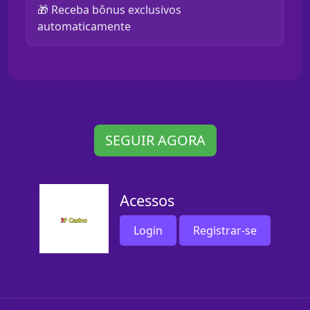
🎁 Receba bônus exclusivos
automaticamente
SEGUIR AGORA
Acessos
Login
Registrar-se