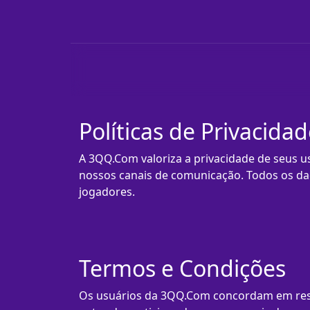
Políticas de Privacida
A 3QQ.Com valoriza a privacidade de seus 
nossos canais de comunicação. Todos os dad
jogadores.
Termos e Condições
Os usuários da 3QQ.Com concordam em respe