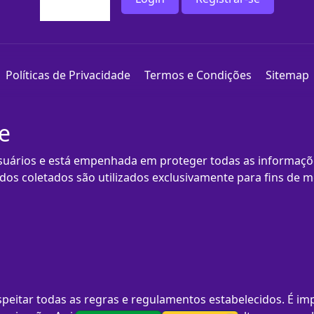
Políticas de Privacidade
Termos e Condições
Sitemap
de
usuários e está empenhada em proteger todas as informaçõ
os coletados são utilizados exclusivamente para fins de m
itar todas as regras e regulamentos estabelecidos. É imp