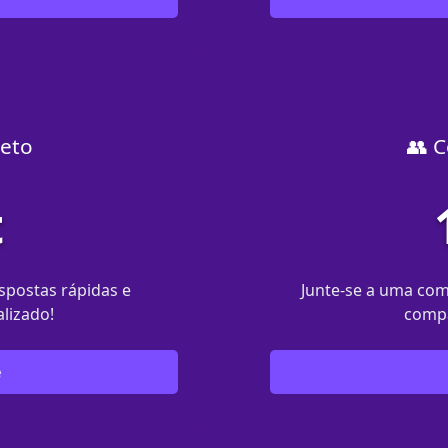
reto
👥 
t
espostas rápidas e
Junte-se a uma com
lizado!
compa
e