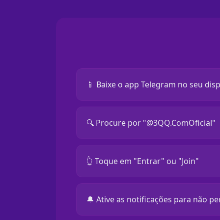
📱 Baixe o app Telegram no seu disp
🔍 Procure por "@3QQ.ComOficial"
👆 Toque em "Entrar" ou "Join"
🔔 Ative as notificações para não p