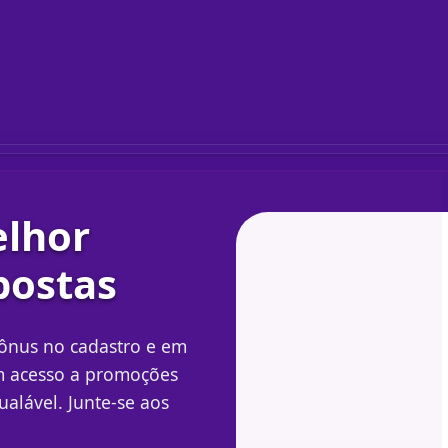
elhor
postas
ônus no cadastro e em
m acesso a promoções
ualável. Junte-se aos