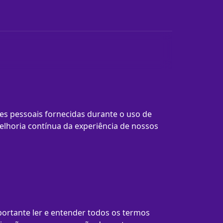
es pessoais fornecidas durante o uso de
elhoria contínua da experiência de nossos
ortante ler e entender todos os termos