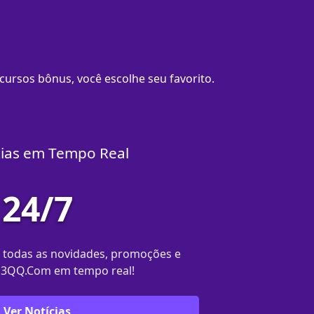
ursos bônus, você escolhe seu favorito.
cias em Tempo Real
24/7
e todas as novidades, promoções e
 3QQ.Com em tempo real!
Ver Notícias