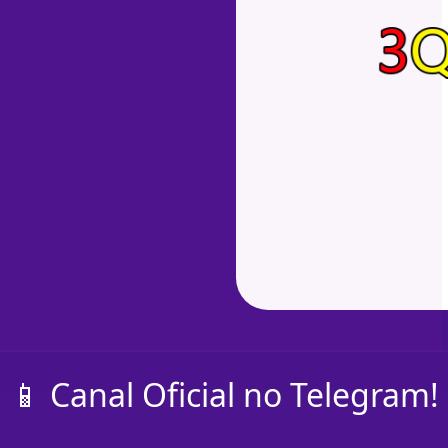
📱 Canal Oficial no Telegram!