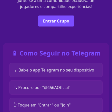
Junte-se a uma comunidade exclusiva de
jogadores e compartilhe experiências!
Entrar Grupo
📱 Como Seguir no Telegram
📱 Baixe o app Telegram no seu dispositivo
🔍 Procure por "@456AOficial"
👆 Toque em "Entrar" ou "Join"