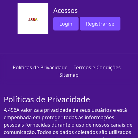
Acessos
Login
Registrar-se
Políticas de Privacidade
Termos e Condições
Sitemap
Políticas de Privacidade
A 456A valoriza a privacidade de seus usuários e está
empenhada em proteger todas as informações
pessoais fornecidas durante o uso de nossos canais de
comunicação. Todos os dados coletados são utilizados