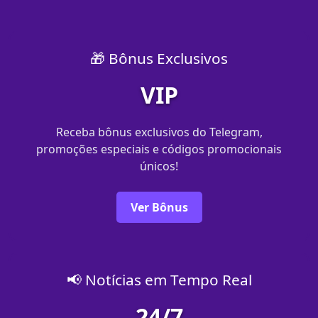
🎁 Bônus Exclusivos
VIP
Receba bônus exclusivos do Telegram,
promoções especiais e códigos promocionais
únicos!
Ver Bônus
📢 Notícias em Tempo Real
24/7