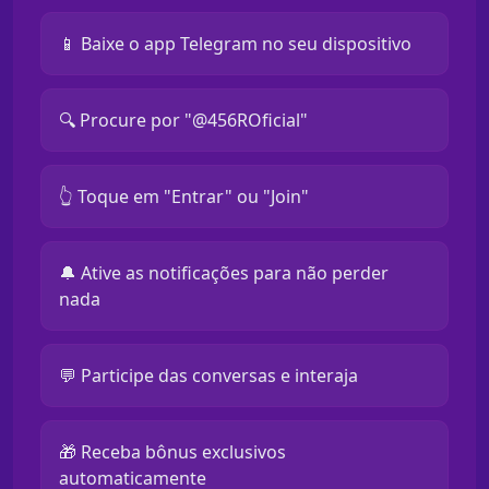
📱 Baixe o app Telegram no seu dispositivo
🔍 Procure por "@456ROficial"
👆 Toque em "Entrar" ou "Join"
🔔 Ative as notificações para não perder
nada
💬 Participe das conversas e interaja
🎁 Receba bônus exclusivos
automaticamente