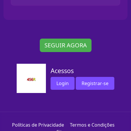
SEGUIR AGORA
Acessos
Login
Registrar-se
Políticas de Privacidade
Termos e Condições