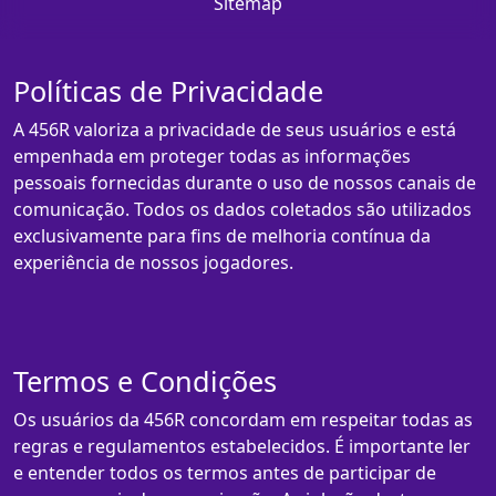
Sitemap
Políticas de Privacidade
A 456R valoriza a privacidade de seus usuários e está
empenhada em proteger todas as informações
pessoais fornecidas durante o uso de nossos canais de
comunicação. Todos os dados coletados são utilizados
exclusivamente para fins de melhoria contínua da
experiência de nossos jogadores.
Termos e Condições
Os usuários da 456R concordam em respeitar todas as
regras e regulamentos estabelecidos. É importante ler
e entender todos os termos antes de participar de