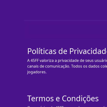
Políticas de Privacida
A 45FF valoriza a privacidade de seus usuá
canais de comunicação. Todos os dados cole
jogadores.
Termos e Condições