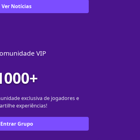
Ver Notícias
Comunidade VIP
1000+
unidade exclusiva de jogadores e
rtilhe experiências!
Entrar Grupo