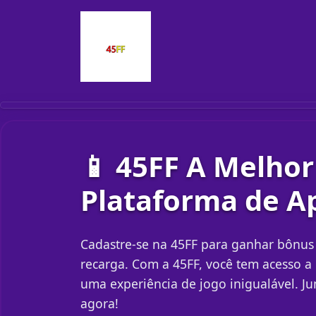
📱 45FF A Melhor
Plataforma de A
Cadastre-se na 45FF para ganhar bônus
recarga. Com a 45FF, você tem acesso a
uma experiência de jogo inigualável. J
agora!