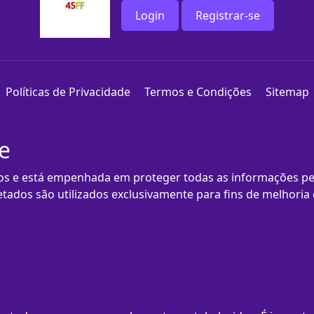
Login
Registrar-se
Políticas de Privacidade
Termos e Condições
Sitemap
de
rios e está empenhada em proteger todas as informações p
tados são utilizados exclusivamente para fins de melhoria