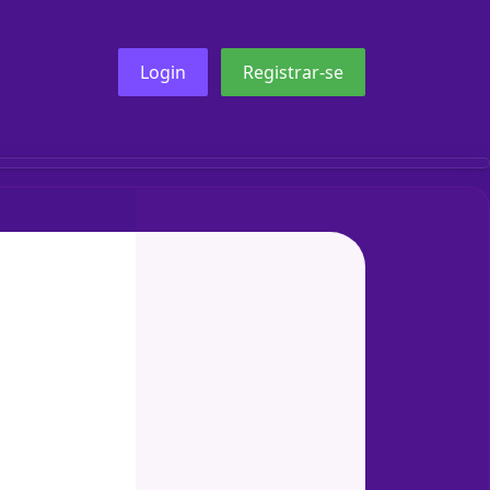
Login
Registrar-se