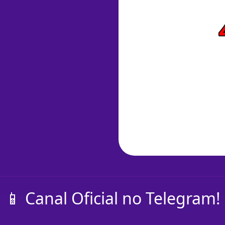
📱 Canal Oficial no Telegram!