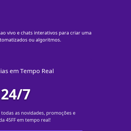
ao vivo e chats interativos para criar uma
utomatizados ou algoritmos.
cias em Tempo Real
24/7
e todas as novidades, promoções e
da 45FF em tempo real!