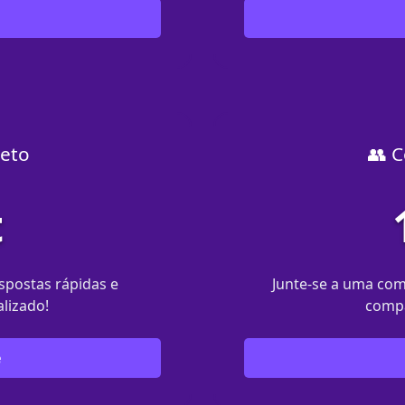
reto
👥 
t
espostas rápidas e
Junte-se a uma com
lizado!
compa
e