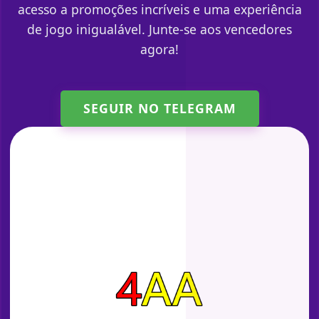
acesso a promoções incríveis e uma experiência
de jogo inigualável. Junte-se aos vencedores
agora!
SEGUIR NO TELEGRAM