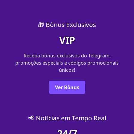
🎁 Bônus Exclusivos
VIP
Receba bônus exclusivos do Telegram,
promoções especiais e códigos promocionais
únicos!
Ver Bônus
📢 Notícias em Tempo Real
24/7