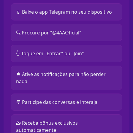
📱 Baixe o app Telegram no seu dispositivo
🔍 Procure por "@4AAOficial"
👆 Toque em "Entrar" ou "Join"
🔔 Ative as notificações para não perder
nada
💬 Participe das conversas e interaja
🎁 Receba bônus exclusivos
automaticamente