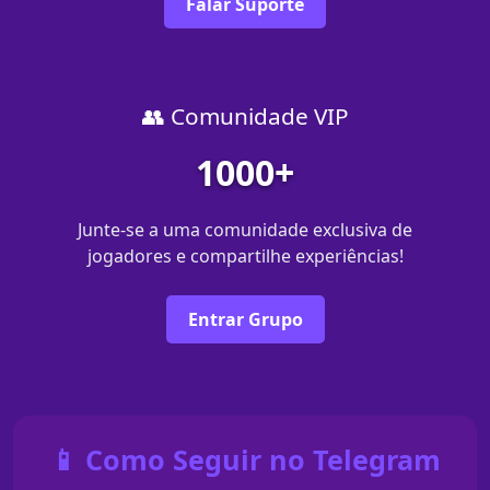
Falar Suporte
👥 Comunidade VIP
1000+
Junte-se a uma comunidade exclusiva de
jogadores e compartilhe experiências!
Entrar Grupo
📱 Como Seguir no Telegram