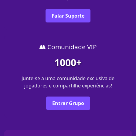
Falar Suporte
👥 Comunidade VIP
1000+
Junte-se a uma comunidade exclusiva de
jogadores e compartilhe experiências!
Entrar Grupo