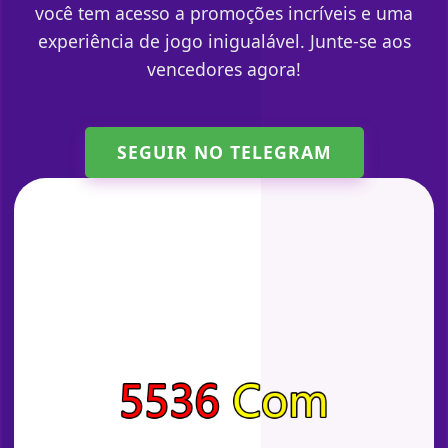
você tem acesso a promoções incríveis e uma
experiência de jogo inigualável. Junte-se aos
vencedores agora!
SEGUIR NO TELEGRAM