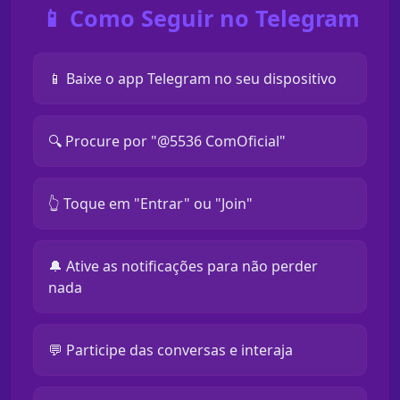
📱 Como Seguir no Telegram
📱 Baixe o app Telegram no seu dispositivo
🔍 Procure por "@5536 ComOficial"
👆 Toque em "Entrar" ou "Join"
🔔 Ative as notificações para não perder
nada
💬 Participe das conversas e interaja