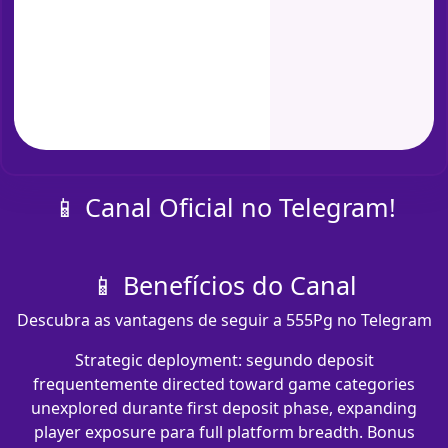
📱 Canal Oficial no Telegram!
📱 Benefícios do Canal
Descubra as vantagens de seguir a 555Pg no Telegram
Strategic deployment: segundo deposit
frequentemente directed toward game categories
unexplored durante first deposit phase, expanding
player exposure para full platform breadth. Bonus