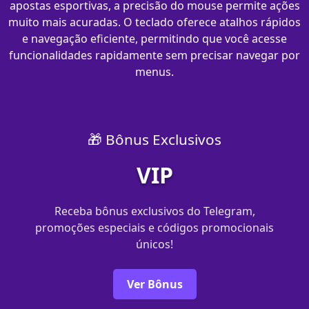
apostas esportivas, a precisão do mouse permite ações
muito mais acuradas. O teclado oferece atalhos rápidos
e navegação eficiente, permitindo que você acesse
funcionalidades rapidamente sem precisar navegar por
menus.
🎁 Bônus Exclusivos
VIP
Receba bônus exclusivos do Telegram,
promoções especiais e códigos promocionais
únicos!
Ver Bônus