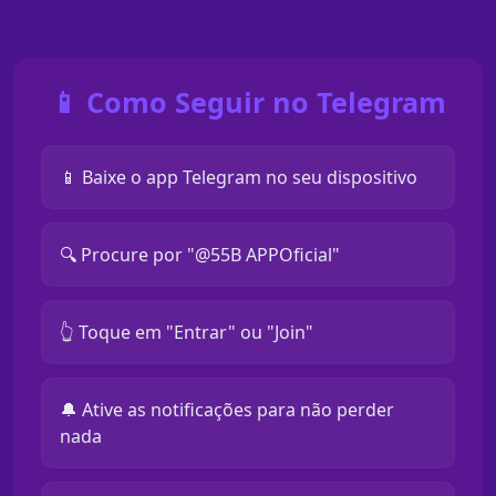
📱 Como Seguir no Telegram
📱 Baixe o app Telegram no seu dispositivo
🔍 Procure por "@55B APPOficial"
👆 Toque em "Entrar" ou "Join"
🔔 Ative as notificações para não perder
nada