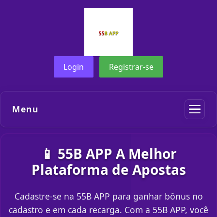
Login
Registrar-se
Menu
📱 55B APP A Melhor
Plataforma de Apostas
Cadastre-se na 55B APP para ganhar bônus no
cadastro e em cada recarga. Com a 55B APP, você