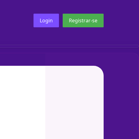
Login
Registrar-se