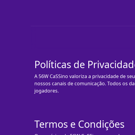
Políticas de Privacida
A 56W CaSSino valoriza a privacidade de se
nossos canais de comunicação. Todos os dad
jogadores.
Termos e Condições