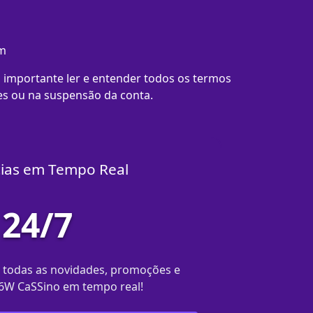
am
 importante ler e entender todos os termos
ões ou na suspensão da conta.
cias em Tempo Real
24/7
e todas as novidades, promoções e
6W CaSSino em tempo real!