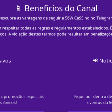
📱 Benefícios do Canal
escubra as vantagens de seguir a 56W CaSSino no Telegr
espeitar todas as regras e regulamentos estabelecidos. É
viços. A violação destes termos pode resultar em penalizaç
sivos
📢 Notí
m, promoções especiais
Fique por dentro d
s únicos!
eventos da 5