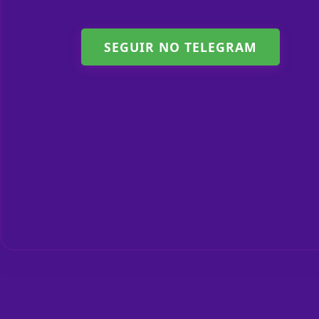
SEGUIR NO TELEGRAM