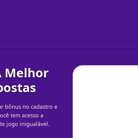
A Melhor
postas
r bônus no cadastro e
ocê tem acesso a
e jogo inigualável.