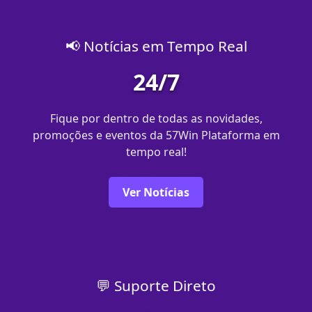
📢 Notícias em Tempo Real
24/7
Fique por dentro de todas as novidades,
promoções e eventos da 57Win Plataforma em
tempo real!
Ver Notícias
💬 Suporte Direto