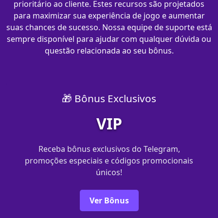
prioritário ao cliente. Estes recursos são projetados
para maximizar sua experiência de jogo e aumentar
suas chances de sucesso. Nossa equipe de suporte está
sempre disponível para ajudar com qualquer dúvida ou
questão relacionada ao seu bônus.
🎁 Bônus Exclusivos
VIP
Receba bônus exclusivos do Telegram,
promoções especiais e códigos promocionais
únicos!
Ver Bônus