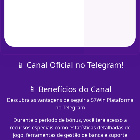
📱 Canal Oficial no Telegram!
📱 Benefícios do Canal
Descubra as vantagens de seguir a 57Win Plataforma
no Telegram
Durante o período de bônus, você terá acesso a
recursos especiais como estatísticas detalhadas de
jogo, ferramentas de gestão de banca e suporte