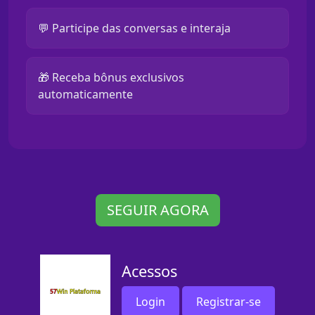
💬 Participe das conversas e interaja
🎁 Receba bônus exclusivos
automaticamente
SEGUIR AGORA
Acessos
Login
Registrar-se