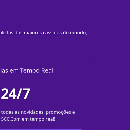
alistas dos maiores cassinos do mundo,
cias em Tempo Real
24/7
e todas as novidades, promoções e
 5CC.Com em tempo real!