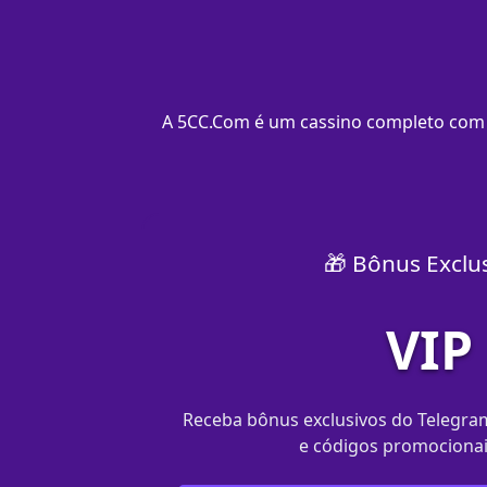
A 5CC.Com é um cassino completo com m
🎁 Bônus Exclu
VIP
Receba bônus exclusivos do Telegra
e códigos promocionai