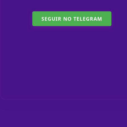
SEGUIR NO TELEGRAM