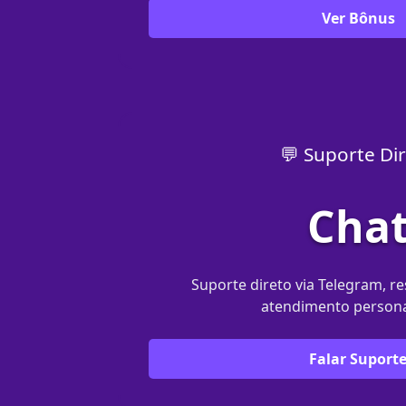
Ver Bônus
💬 Suporte Di
Cha
Suporte direto via Telegram, r
atendimento persona
Falar Suport