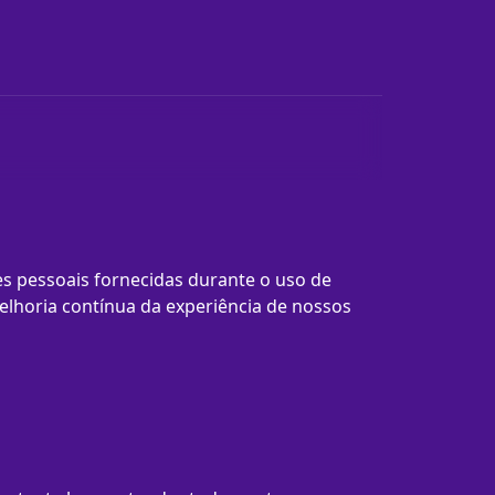
s pessoais fornecidas durante o uso de
elhoria contínua da experiência de nossos