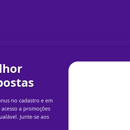
lhor
postas
ônus no cadastro e em
m acesso a promoções
ualável. Junte-se aos