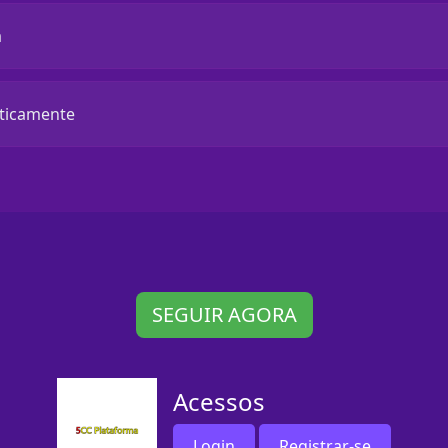
a
aticamente
SEGUIR AGORA
Acessos
Login
Registrar-se