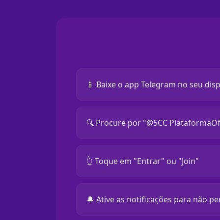
📱 Baixe o app Telegram no seu disp
🔍 Procure por "@5CC PlataformaOfi
👆 Toque em "Entrar" ou "Join"
🔔 Ative as notificações para não p