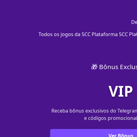
De
Todos os jogos da 5CC Plataforma 5CC Pla
🎁 Bônus Exclu
VIP
Receba bônus exclusivos do Telegra
e códigos promocionai
Ver Bônus