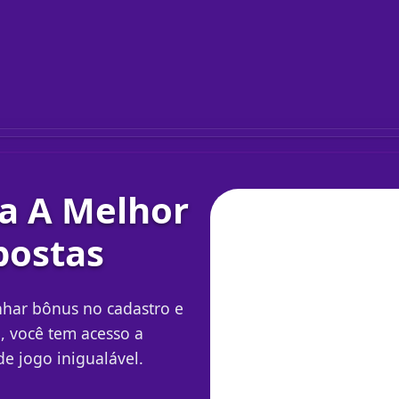
ma A Melhor
postas
nhar bônus no cadastro e
, você tem acesso a
e jogo inigualável.