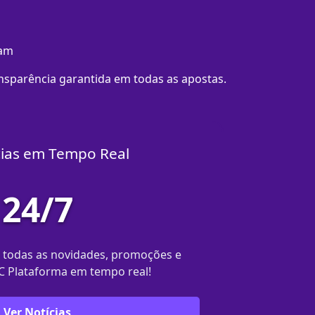
ram
nsparência garantida em todas as apostas.
cias em Tempo Real
24/7
e todas as novidades, promoções e
C Plataforma em tempo real!
Ver Notícias