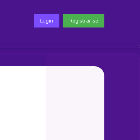
Login
Registrar-se