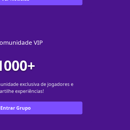
Comunidade VIP
1000+
unidade exclusiva de jogadores e
rtilhe experiências!
Entrar Grupo