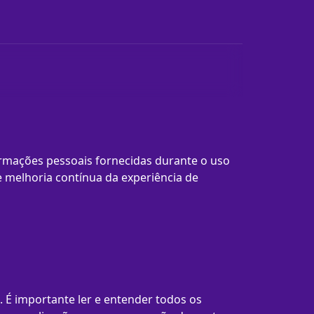
ormações pessoais fornecidas durante o uso
e melhoria contínua da experiência de
 É importante ler e entender todos os