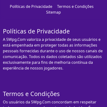
Políticas de Privacidade
Termos e Condições
Sitemap
Políticas de Privacidade
A 5Wpg.Com valoriza a privacidade de seus usuários e
está empenhada em proteger todas as informações
pessoais fornecidas durante o uso de nossos canais de
comunicação. Todos os dados coletados são utilizados
exclusivamente para fins de melhoria contínua da
experiência de nossos jogadores.
Termos e Condições
Os usuários da 5Wpg.Com concordam em respeitar