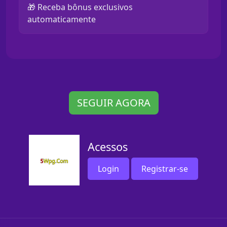
🎁 Receba bônus exclusivos
automaticamente
SEGUIR AGORA
Acessos
Login
Registrar-se