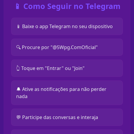
📱 Como Seguir no Telegram
📱 Baixe o app Telegram no seu dispositivo
🔍 Procure por "@5Wpg.ComOficial"
👆 Toque em "Entrar" ou "Join"
🔔 Ative as notificações para não perder
nada
💬 Participe das conversas e interaja