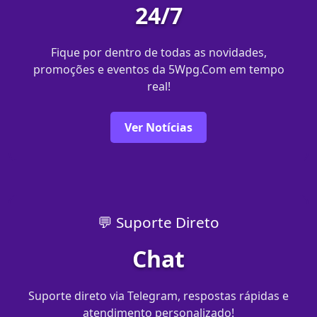
24/7
Fique por dentro de todas as novidades,
promoções e eventos da 5Wpg.Com em tempo
real!
Ver Notícias
💬 Suporte Direto
Chat
Suporte direto via Telegram, respostas rápidas e
atendimento personalizado!