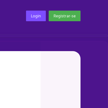
Login
Registrar-se