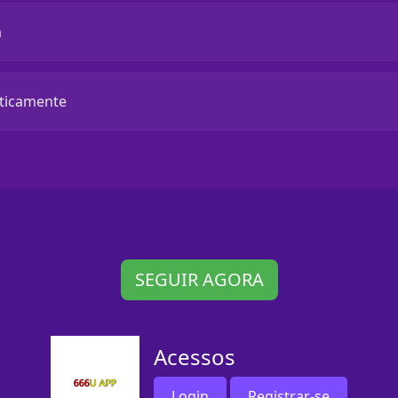
a
aticamente
SEGUIR AGORA
Acessos
Login
Registrar-se