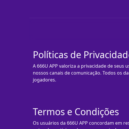
Políticas de Privacida
A 666U APP valoriza a privacidade de seus 
nossos canais de comunicação. Todos os dad
jogadores.
Termos e Condições
Os usuários da 666U APP concordam em resp