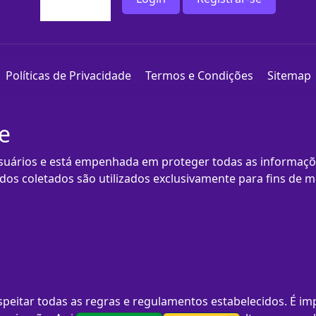
Políticas de Privacidade
Termos e Condições
Sitemap
de
usuários e está empenhada em proteger todas as informaçõ
os coletados são utilizados exclusivamente para fins de m
eitar todas as regras e regulamentos estabelecidos. É imp