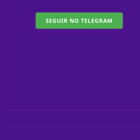
SEGUIR NO TELEGRAM