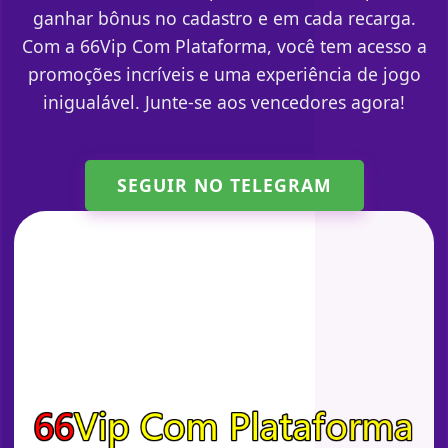
ganhar bônus no cadastro e em cada recarga.
Com a 66Vip Com Plataforma, você tem acesso a
promoções incríveis e uma experiência de jogo
inigualável. Junte-se aos vencedores agora!
SEGUIR NO TELEGRAM