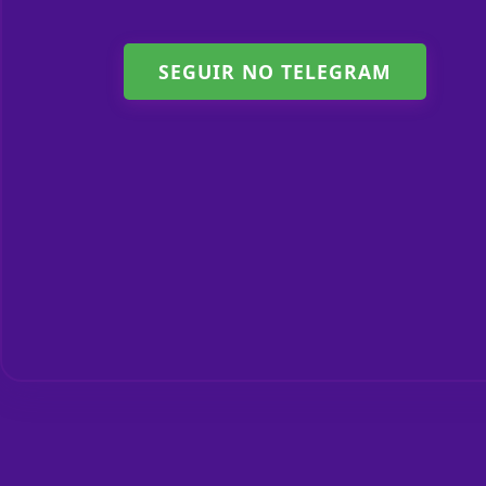
SEGUIR NO TELEGRAM