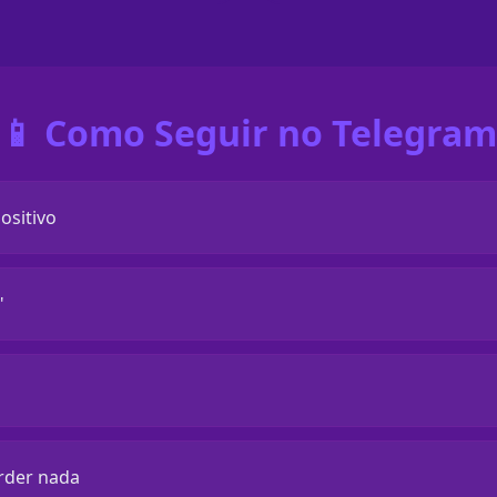
📱 Como Seguir no Telegram
ositivo
"
erder nada