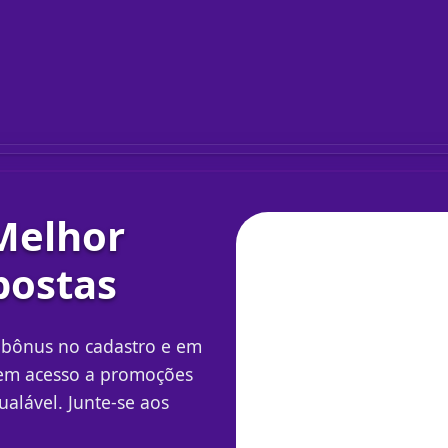
Melhor
postas
 bônus no cadastro e em
tem acesso a promoções
ualável. Junte-se aos