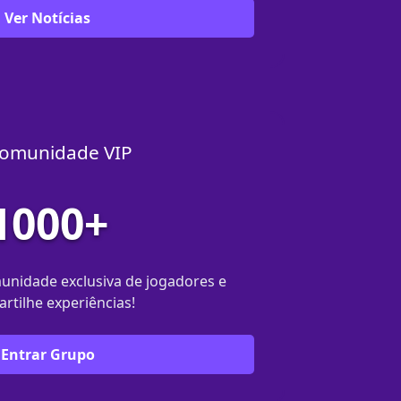
Ver Notícias
Comunidade VIP
1000+
unidade exclusiva de jogadores e
rtilhe experiências!
Entrar Grupo