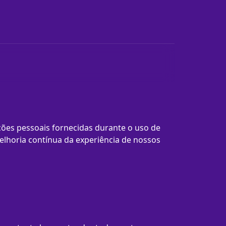
ões pessoais fornecidas durante o uso de
elhoria contínua da experiência de nossos