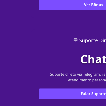
Ver Bônus
💬 Suporte Di
Cha
Suporte direto via Telegram, r
atendimento persona
Falar Suport