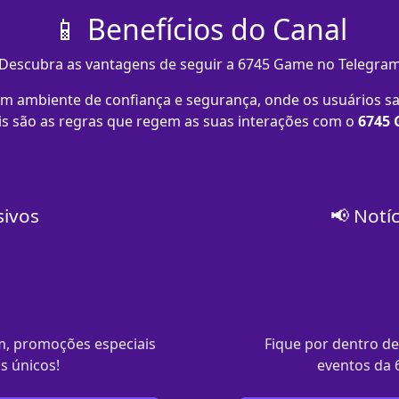
📱 Benefícios do Canal
Descubra as vantagens de seguir a 6745 Game no Telegra
um ambiente de confiança e segurança, onde os usuários s
is são as regras que regem as suas interações com o
6745
sivos
📢 Notí
m, promoções especiais
Fique por dentro d
s únicos!
eventos da 