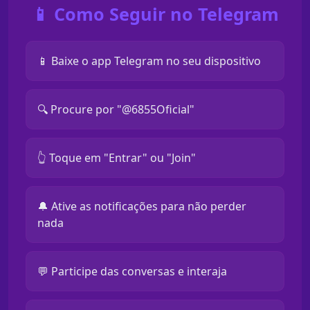
📱 Como Seguir no Telegram
📱 Baixe o app Telegram no seu dispositivo
🔍 Procure por "@6855Oficial"
👆 Toque em "Entrar" ou "Join"
🔔 Ative as notificações para não perder
nada
💬 Participe das conversas e interaja