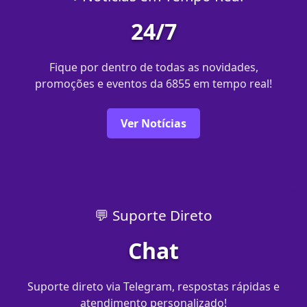
24/7
Fique por dentro de todas as novidades,
promoções e eventos da 6855 em tempo real!
Ver Notícias
💬 Suporte Direto
Chat
Suporte direto via Telegram, respostas rápidas e
atendimento personalizado!