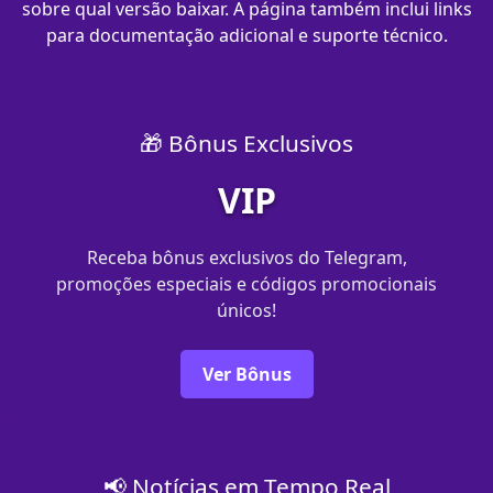
sobre qual versão baixar. A página também inclui links
para documentação adicional e suporte técnico.
🎁 Bônus Exclusivos
VIP
Receba bônus exclusivos do Telegram,
promoções especiais e códigos promocionais
únicos!
Ver Bônus
📢 Notícias em Tempo Real