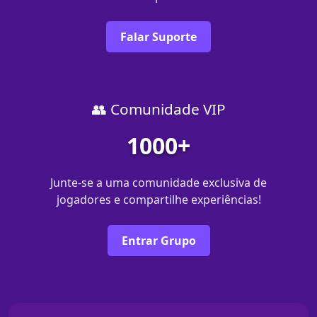
Falar Suporte
👥 Comunidade VIP
1000+
Junte-se a uma comunidade exclusiva de
jogadores e compartilhe experiências!
Entrar Grupo