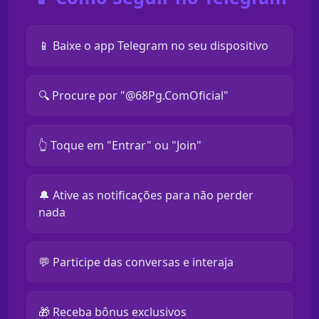
📱 Baixe o app Telegram no seu dispositivo
🔍 Procure por "@68Pg.ComOficial"
👆 Toque em "Entrar" ou "Join"
🔔 Ative as notificações para não perder
nada
💬 Participe das conversas e interaja
🎁 Receba bônus exclusivos