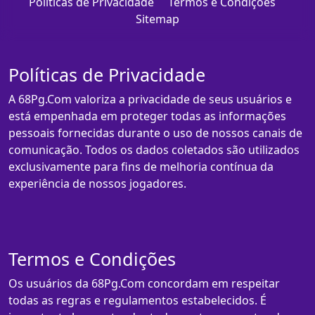
Políticas de Privacidade
Termos e Condições
Sitemap
Políticas de Privacidade
A 68Pg.Com valoriza a privacidade de seus usuários e
está empenhada em proteger todas as informações
pessoais fornecidas durante o uso de nossos canais de
comunicação. Todos os dados coletados são utilizados
exclusivamente para fins de melhoria contínua da
experiência de nossos jogadores.
Termos e Condições
Os usuários da 68Pg.Com concordam em respeitar
todas as regras e regulamentos estabelecidos. É