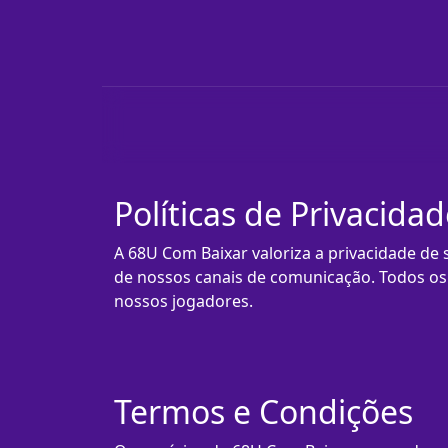
Políticas de Privacida
A 68U Com Baixar valoriza a privacidade de
de nossos canais de comunicação. Todos os 
nossos jogadores.
Termos e Condições