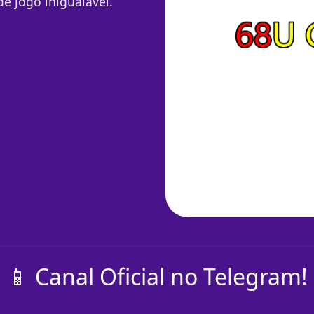
e jogo inigualável.
📱 Canal Oficial no Telegram!