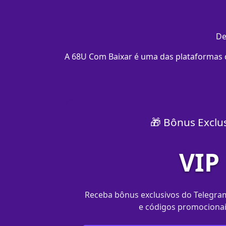
De
A 68U Com Baixar é uma das plataformas d
🎁 Bônus Exclu
VIP
Receba bônus exclusivos do Telegra
e códigos promocionai