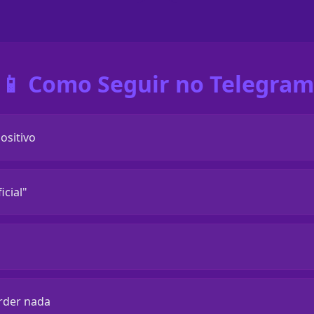
📱 Como Seguir no Telegram
ositivo
cial"
erder nada