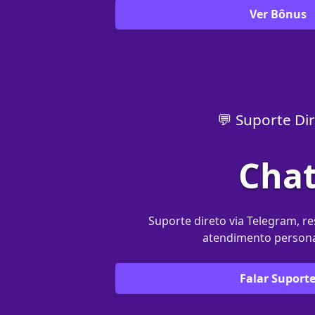
Ver Bônus
💬 Suporte Di
Cha
Suporte direto via Telegram, r
atendimento persona
Falar Suport