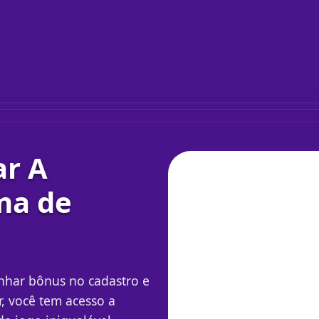
ar A
ma de
nhar bônus no cadastro e
, você tem acesso a