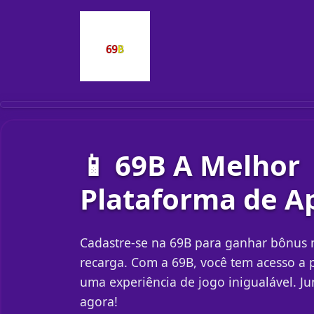
📱 69B A Melhor
Plataforma de A
Cadastre-se na 69B para ganhar bônus 
recarga. Com a 69B, você tem acesso a 
uma experiência de jogo inigualável. J
agora!