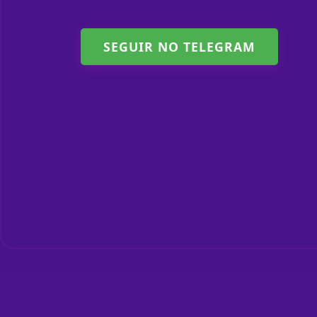
SEGUIR NO TELEGRAM