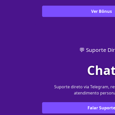
Ver Bônus
💬 Suporte Di
Cha
Suporte direto via Telegram, r
atendimento persona
Falar Suport