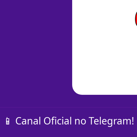
📱 Canal Oficial no Telegram!