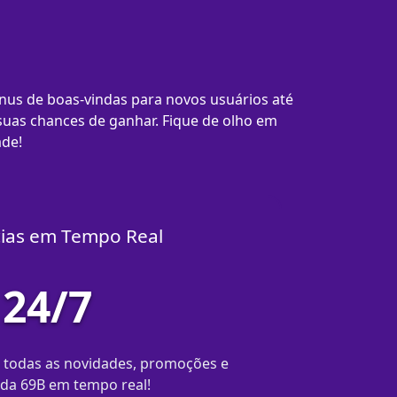
us de boas-vindas para novos usuários até
suas chances de ganhar. Fique de olho em
de!
cias em Tempo Real
24/7
e todas as novidades, promoções e
 da 69B em tempo real!