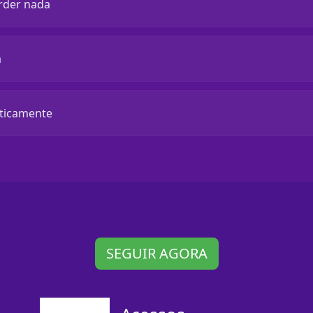
erder nada
a
aticamente
SEGUIR AGORA