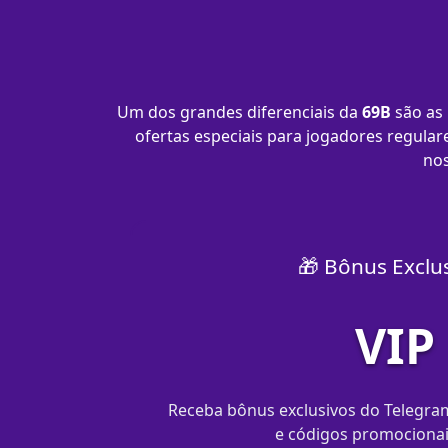
Um dos grandes diferenciais da
69B
são as 
ofertas especiais para jogadores regula
no
🎁 Bônus Exclu
VIP
Receba bônus exclusivos do Telegra
e códigos promocionai