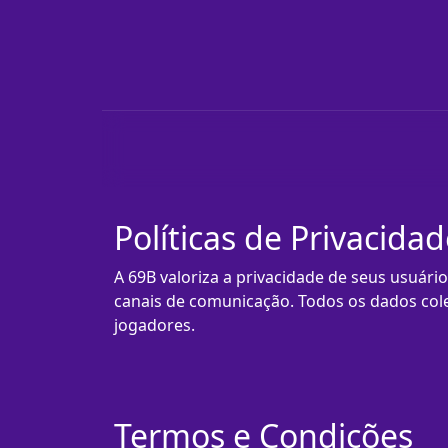
Políticas de Privacida
A 69B valoriza a privacidade de seus usuár
canais de comunicação. Todos os dados cole
jogadores.
Termos e Condições