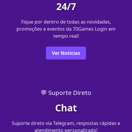
24/7
Fique por dentro de todas as novidades,
promoções e eventos da 70Games Login em
tempo real!
Ver Notícias
💬 Suporte Direto
Chat
Suporte direto via Telegram, respostas rápidas e
atendimento personalizado!