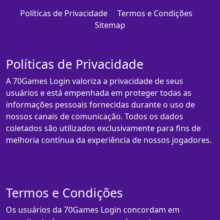
Políticas de Privacidade
Termos e Condições
Sitemap
Políticas de Privacidade
A 70Games Login valoriza a privacidade de seus
usuários e está empenhada em proteger todas as
informações pessoais fornecidas durante o uso de
nossos canais de comunicação. Todos os dados
coletados são utilizados exclusivamente para fins de
melhoria contínua da experiência de nossos jogadores.
Termos e Condições
Os usuários da 70Games Login concordam em