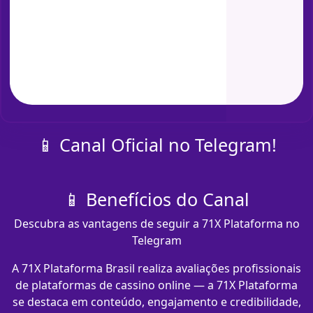
📱 Canal Oficial no Telegram!
📱 Benefícios do Canal
Descubra as vantagens de seguir a 71X Plataforma no
Telegram
A 71X Plataforma Brasil realiza avaliações profissionais
de plataformas de cassino online — a 71X Plataforma
se destaca em conteúdo, engajamento e credibilidade,