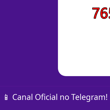
📱 Canal Oficial no Telegram!