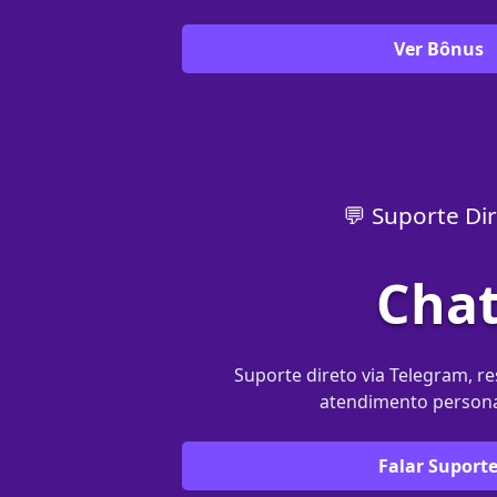
Ver Bônus
💬 Suporte Di
Cha
Suporte direto via Telegram, r
atendimento persona
Falar Suport