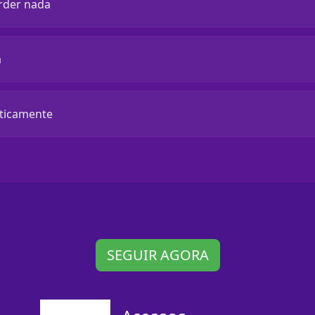
erder nada
a
aticamente
SEGUIR AGORA