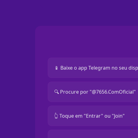
📱 Baixe o app Telegram no seu disp
🔍 Procure por "@7656.ComOficial"
👆 Toque em "Entrar" ou "Join"