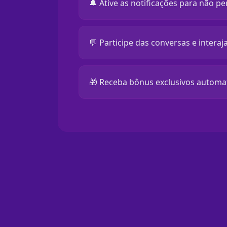
🔔 Ative as notificações para não p
💬 Participe das conversas e interaj
🎁 Receba bônus exclusivos autom