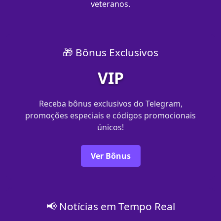
veteranos.
🎁 Bônus Exclusivos
VIP
Receba bônus exclusivos do Telegram,
promoções especiais e códigos promocionais
únicos!
Ver Bônus
📢 Notícias em Tempo Real