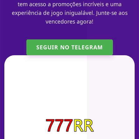
tem acesso a promoções incríveis e uma
experiência de jogo inigualável. Junte-se aos
vencedores agora!
SEGUIR NO TELEGRAM