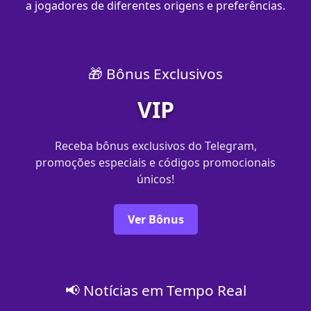
a jogadores de diferentes origens e preferências.
🎁 Bônus Exclusivos
VIP
Receba bônus exclusivos do Telegram,
promoções especiais e códigos promocionais
únicos!
Ver Bônus
📢 Notícias em Tempo Real