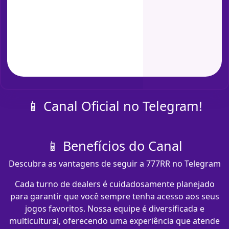
📱 Canal Oficial no Telegram!
📱 Benefícios do Canal
Descubra as vantagens de seguir a 777RR no Telegram
Cada turno de dealers é cuidadosamente planejado
para garantir que você sempre tenha acesso aos seus
jogos favoritos. Nossa equipe é diversificada e
multicultural, oferecendo uma experiência que atende