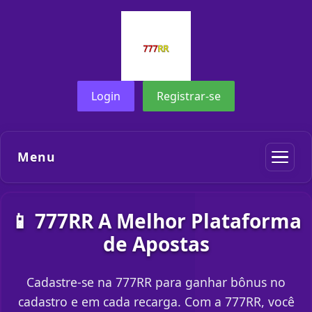
Login
Registrar-se
Menu
📱 777RR A Melhor Plataforma
de Apostas
Cadastre-se na 777RR para ganhar bônus no
cadastro e em cada recarga. Com a 777RR, você