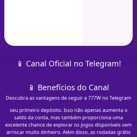
📱 Canal Oficial no Telegram!
📱 Benefícios do Canal
Descubra as vantagens de seguir a 777W no Telegram
seu primeiro depósito. Isso não apenas aumenta o
saldo da conta, mas também proporciona uma
excelente chance de explorar os jogos disponíveis sem
arriscar muito dinheiro. Além disso, as rodadas grátis