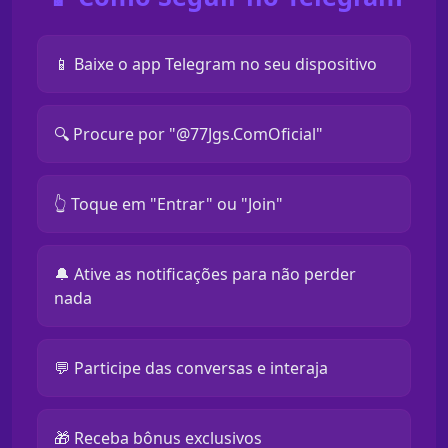
📱 Baixe o app Telegram no seu dispositivo
🔍 Procure por "@77Jgs.ComOficial"
👆 Toque em "Entrar" ou "Join"
🔔 Ative as notificações para não perder
nada
💬 Participe das conversas e interaja
🎁 Receba bônus exclusivos