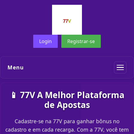
Login
Registrar-se
Menu
📱 77V A Melhor Plataforma
de Apostas
Cadastre-se na 77V para ganhar bônus no
cadastro e em cada recarga. Com a 77V, você tem