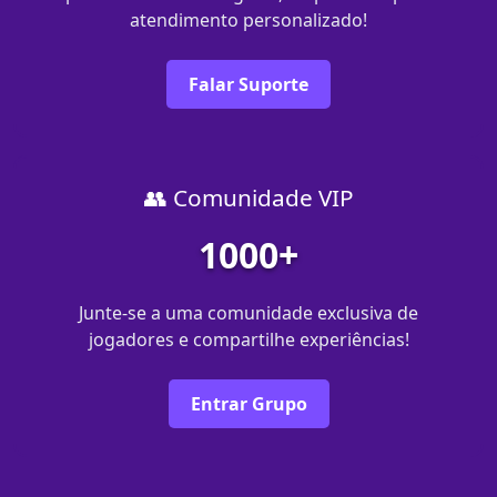
atendimento personalizado!
Falar Suporte
👥 Comunidade VIP
1000+
Junte-se a uma comunidade exclusiva de
jogadores e compartilhe experiências!
Entrar Grupo