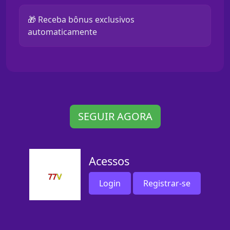
🎁 Receba bônus exclusivos
automaticamente
SEGUIR AGORA
Acessos
Login
Registrar-se