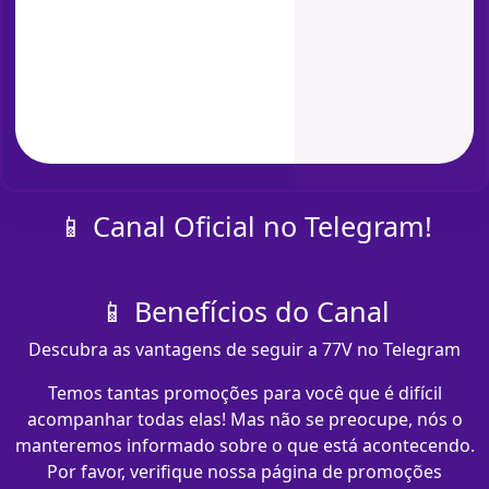
📱 Canal Oficial no Telegram!
📱 Benefícios do Canal
Descubra as vantagens de seguir a 77V no Telegram
Temos tantas promoções para você que é difícil
acompanhar todas elas! Mas não se preocupe, nós o
manteremos informado sobre o que está acontecendo.
Por favor, verifique nossa página de promoções