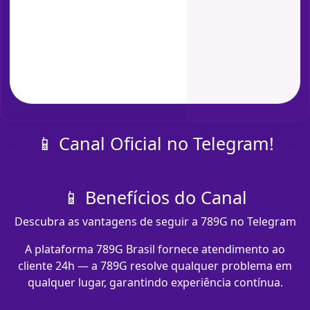
📱 Canal Oficial no Telegram!
📱 Benefícios do Canal
Descubra as vantagens de seguir a 789G no Telegram
A plataforma 789G Brasil fornece atendimento ao
cliente 24h — a 789G resolve qualquer problema em
qualquer lugar, garantindo experiência contínua.