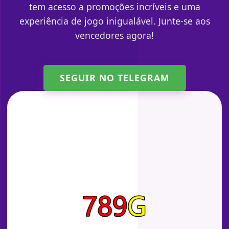
tem acesso a promoções incríveis e uma
experiência de jogo inigualável. Junte-se aos
vencedores agora!
SEGUIR NO TELEGRAM