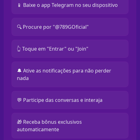
📱 Baixe o app Telegram no seu dispositivo
🔍 Procure por "@789GOficial"
👆 Toque em "Entrar" ou "Join"
🔔 Ative as notificações para não perder
nada
💬 Participe das conversas e interaja
🎁 Receba bônus exclusivos
automaticamente