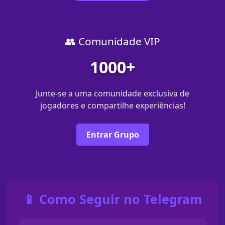
👥 Comunidade VIP
1000+
Junte-se a uma comunidade exclusiva de
jogadores e compartilhe experiências!
Entrar Grupo
📱 Como Seguir no Telegram