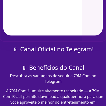
📱 Canal Oficial no Telegram!
📱 Benefícios do Canal
Descubra as vantagens de seguir a 79M Com no
Telegram
A 79M Com é um site altamente respeitado — a 79M
Com Brasil permite download a qualquer hora para que
você aproveite o melhor do entretenimento em