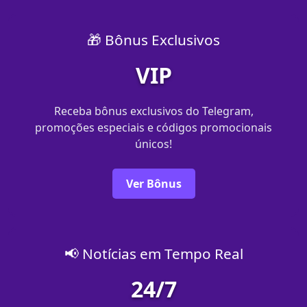
🎁 Bônus Exclusivos
VIP
Receba bônus exclusivos do Telegram,
promoções especiais e códigos promocionais
únicos!
Ver Bônus
📢 Notícias em Tempo Real
24/7