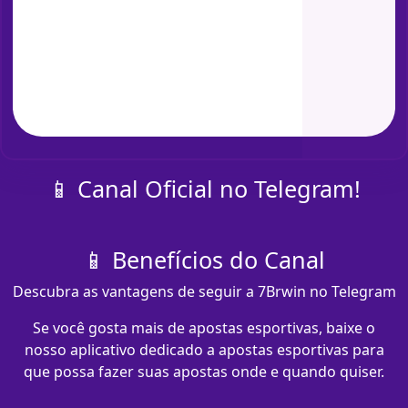
📱 Canal Oficial no Telegram!
📱 Benefícios do Canal
Descubra as vantagens de seguir a 7Brwin no Telegram
Se você gosta mais de apostas esportivas, baixe o
nosso aplicativo dedicado a apostas esportivas para
que possa fazer suas apostas onde e quando quiser.