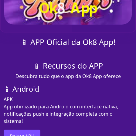
📱 APP Oficial da Ok8 App!
📱 Recursos do APP
Descubra tudo que o app da Ok8 App oferece
📱 Android
APK
App otimizado para Android com interface nativa,
notificações push e integração completa com o
sistema!