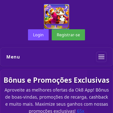
Login
Registrar-se
Menu
Bônus e Promoções Exclusivas
Aproveite as melhores ofertas da Ok8 App! Bônus
de boas-vindas, promoções de recarga, cashback
e muito mais. Maximize seus ganhos com nossas
promoções exclusivas!
65x