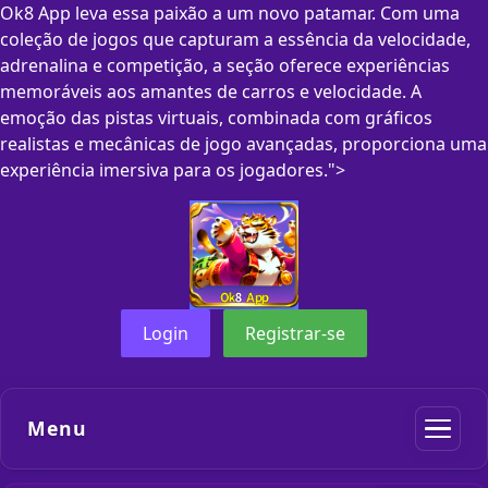
Ok8 App leva essa paixão a um novo patamar. Com uma
coleção de jogos que capturam a essência da velocidade,
adrenalina e competição, a seção oferece experiências
memoráveis aos amantes de carros e velocidade. A
emoção das pistas virtuais, combinada com gráficos
realistas e mecânicas de jogo avançadas, proporciona uma
experiência imersiva para os jogadores.">
Login
Registrar-se
Menu