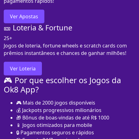
pagamentos rápidos!
Ver Apostas
🎫 Loteria & Fortune
25+
Jogos de loteria, fortune wheels e scratch cards com
prêmios instantâneos e chances de ganhar milhões!
Ver Loteria
🎮 Por que escolher os Jogos da
Ok8 App?
🎮 Mais de 2000 jogos disponíveis
💰 Jackpots progressivos milionários
🎁 Bônus de boas-vindas de até R$ 1000
📱 Jogos otimizados para mobile
🔒 Pagamentos seguros e rápidos