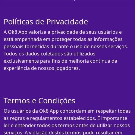
Políticas de Privacidade
A Ok8 App valoriza a privacidade de seus usuários e
está empenhada em proteger todas as informações
pessoais fornecidas durante o uso de nossos serviços.
Todos os dados coletados são utilizados
exclusivamente para fins de melhoria contínua da
experiência de nossos jogadores.
Termos e Condições
Os usuários da Ok8 App concordam em respeitar todas
as regras e regulamentos estabelecidos. É importante
ler e entender todos os termos antes de utilizar nossos
serviços. A violação destes termos pode resultar em