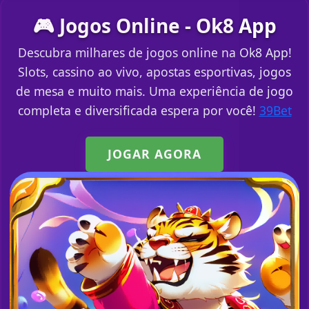
🎮 Jogos Online - Ok8 App
Descubra milhares de jogos online na Ok8 App!
Slots, cassino ao vivo, apostas esportivas, jogos
de mesa e muito mais. Uma experiência de jogo
completa e diversificada espera por você!
39Bet
JOGAR AGORA